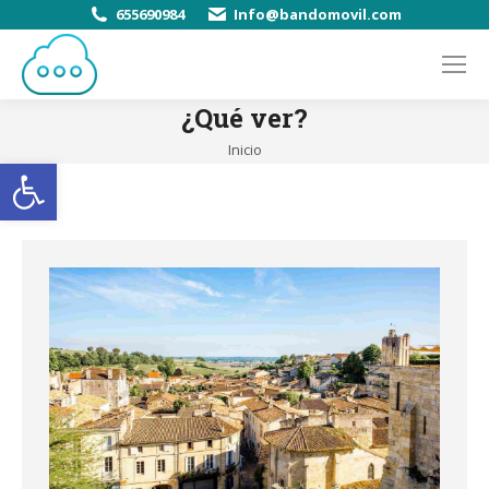
655690984
Info@bandomovil.com
¿Qué ver?
Estás aquí:
Inicio
Abrir barra de herramientas